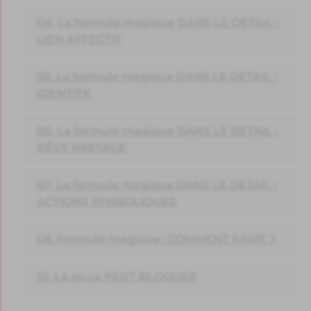
04. La formule magique DANS LE DETAIL :
LIEN AFFECTIF
05. La formule magique DANS LE DETAIL :
IDENTITE
06. La formule magique DANS LE DETAIL :
RÊVE PARTAGE
07. La formule magique DANS LE DETAIL :
ACTIONS SYMBOLIQUES
08. Formule magique : COMMENT FAIRE ?
10. Là où ça PEUT BLOQUER