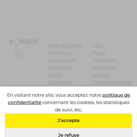
Tous les cours
CGU
Toutes les
Nous
ressources
contacter
Toutes les
Mentions
outils
légales
Toutes les
Confidentialités
podcasts
des données
En visitant notre site, vous acceptez notre
politique de
Konxus media
FAQ
confidentialité
concernant les cookies, les statistiques
Communauté
de suivi, etc.
impaKt
J'accepte
Je refuse