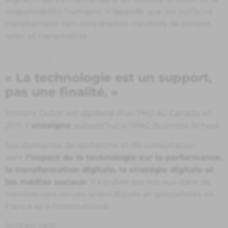
responsabilité humaine. Il rappelle que les outils ne
transforment rien sans leaders capables de penser,
relier et transmettre.
« La technologie est un support,
pas une finalité. »
Vincent Dutot est diplômé d’un PhD au Canada en
2011. Il
enseigne
aujourd’hui à l’IPAG Business School.
Ses domaines de recherche et de consultation
sont
l’impact de la technologie sur la performance,
la transformation digitale, la stratégie digitale et
les médias sociaux
. Il a publié ses travaux dans de
nombreuses revues scientifiques et spécialisées en
France et à l’International.
Actif en tant