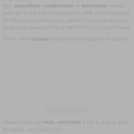
que
consultant
,
conférencier
et
formateur
depuis
près de 15 ans, il accompagne les PME (micro, petites
et moyennes entreprises), les institutions publiques
et leurs dirigeants dans la transformation numérique.
Enfin, il est l’
auteur
de quatre ouvrages sur le digital.
Iframe restreint
Transformer, oui.
Mais comment ?
Par le digital, avec
le digital… ou malgré lui ?