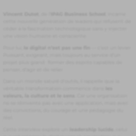
Vincent Dutot
, de l’
IPAG Business School
, incarne
cette nouvelle génération de leaders qui refusent de
céder à la fascination technologique sans y injecter
une vision humaine et consciente.
Pour lui,
le digital n’est pas une fin
— c’est un levier.
Puissant, exigeant, mais toujours au service d’un
projet plus grand : former des esprits capables de
penser, d’agir et de relier.
Dans un monde saturé d’outils, il rappelle que la
véritable transformation commence dans
les
valeurs, la culture et le sens
. Car une organisation
ne se réinvente pas avec une application, mais avec
des convictions, du courage et une pédagogie du
réel.
Cette interview explore un
leadership lucide
, celui